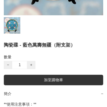
陶瓷碟 - 藍色萬壽無疆（附支架）
數量
−
+
加至購物車
簡介
−
**使用注意事項：**
