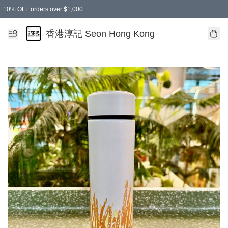
10% OFF orders over $1,000
香港淳記 Seon Hong Kong