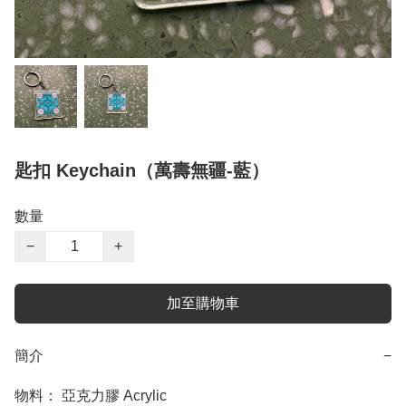
匙扣 Keychain（萬壽無疆-藍）
數量
−
+
加至購物車
簡介
−
物料： 亞克力膠 Acrylic
