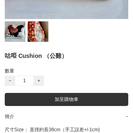
咕𠱸 Cushion （公雞）
數量
−
+
加至購物車
簡介
−
尺寸Size： 直徑約長38cm（手工誤差+/-1cm)
