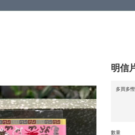
明信片
多買多慳
數量