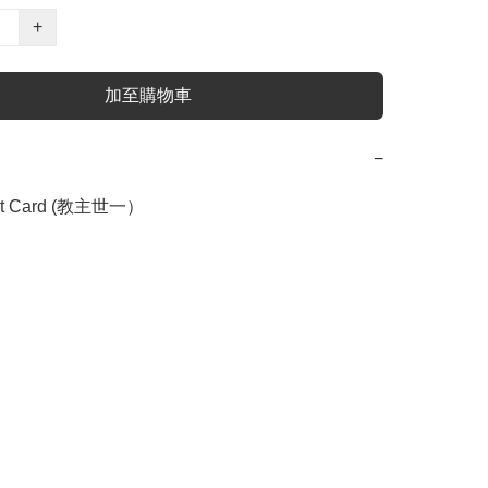
+
加至購物車
−
t Card (教主世一）