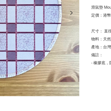
滑鼠墊 Mous
定價：港幣$
尺寸： 直徑2
物料：天然
產地：台灣

備註：

- 橡膠底，