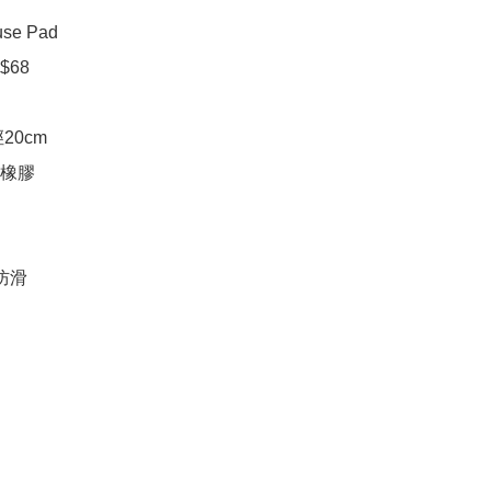
e Pad

68

0cm 

橡膠

防滑