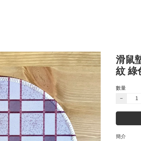
滑鼠墊
紋 綠
數量
−
簡介