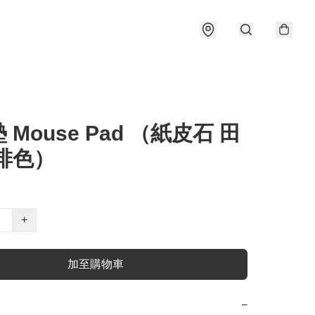
 Mouse Pad （紙皮石 田
啡色）
+
加至購物車
−