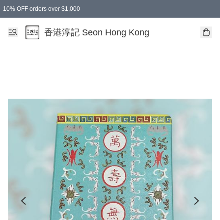
10% OFF orders over $1,000
香港淳記 Seon Hong Kong