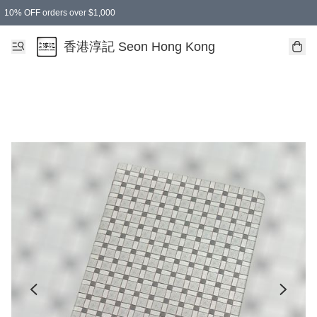
10% OFF orders over $1,000
香港淳記 Seon Hong Kong