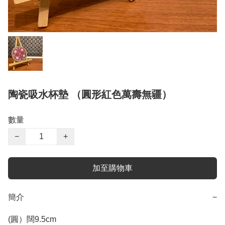
陶瓷吸水杯墊 （圓形紅色萬壽無疆）
數量
−
+
加至購物車
簡介
−
(圓）闊9.5cm
