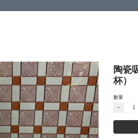
陶瓷
杯）
數量
−