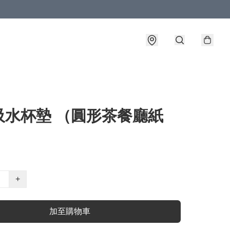
吸水杯墊 （圓形茶餐廳紙
+
加至購物車