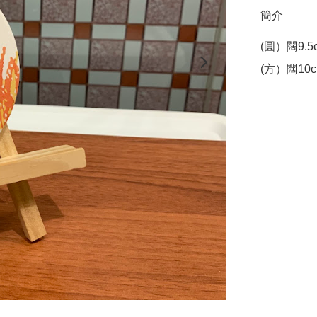
簡介
(圓）闊9.5c
(方）闊10