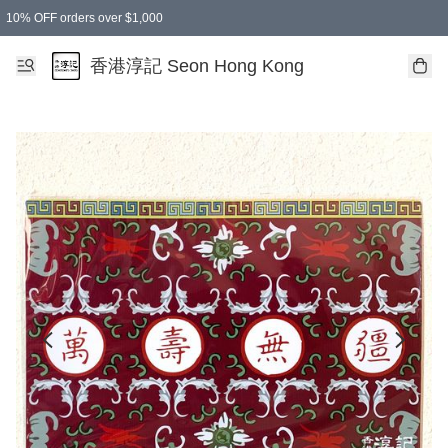
10% OFF orders over $1,000
香港淳記 Seon Hong Kong