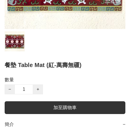
餐墊 Table Mat (紅-萬壽無疆)
數量
−
+
加至購物車
簡介
−